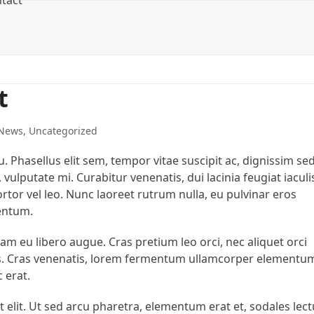
tact
t
News
,
Uncategorized
. Phasellus elit sem, tempor vitae suscipit ac, dignissim se
vulputate mi. Curabitur venenatis, dui lacinia feugiat iaculi
tor vel leo. Nunc laoreet rutrum nulla, eu pulvinar eros
mentum.
m eu libero augue. Cras pretium leo orci, nec aliquet orci
us. Cras venenatis, lorem fermentum ullamcorper elementu
c erat.
t elit. Ut sed arcu pharetra, elementum erat et, sodales lect