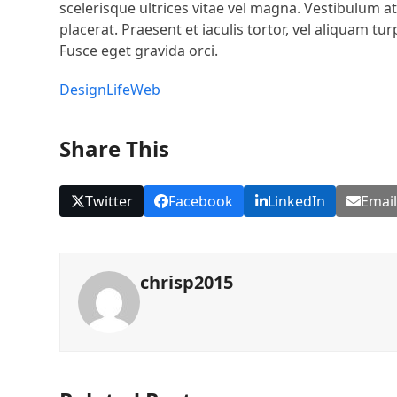
scelerisque ultrices vitae vel magna. Vestibulum a
placerat. Praesent et iaculis tortor, vel aliquam tu
Fusce eget gravida orci.
Design
Life
Web
Share This
Twitter
Facebook
LinkedIn
Emai
chrisp2015