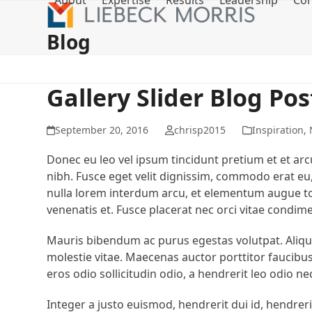
About
Expertise
Results
Leadership
Con
Skip
to
Blog
content
Gallery Slider Blog Pos
September 20, 2016
chrisp2015
Inspiration
,
Donec eu leo vel ipsum tincidunt pretium et et arcu
nibh. Fusce eget velit dignissim, commodo erat eu, 
nulla lorem interdum arcu, et elementum augue tor
venenatis et. Fusce placerat nec orci vitae condi
Mauris bibendum ac purus egestas volutpat. Aliqua
molestie vitae. Maecenas auctor porttitor faucib
eros odio sollicitudin odio, a hendrerit leo odio ne
Integer a justo euismod, hendrerit dui id, hendreri