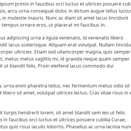
psum primis in faucibus orci luctus et ultrices posuere cubi
isis, arcu urna consequat dolor, in dictum augue tellus luctu
a, in molestie mauris. Nunc ac diam sit amet lacus tincidunt
 tempus ornare eros, ut placerat mi faucibus in.
us adipiscing urna a ligula venenatis, id venenatis libero
dit lacus scelerisque. Aliquam erat volutpat. Nullam tincid
amcorper ultricies. Etiam sed ullamcorper magna, quis semper
at, metus metus sagittis mi, id gravida neque quam semper
ipit ut blandit felis. Proin eleifend lacus commodo dui
ra, urna enim pharetra tellus, nec fermentum metus odio sit
ibero sit amet, volutpat ultrices lectus. Cras vitae risus in 
it turpis hendrerit lorem, sit amet blandit sem leo ut felis.
in faucibus orci luctus et ultrices posuere cubilia Curae;
s quis risus iaculis lobortis. Phasellus ac urna lacinia nun