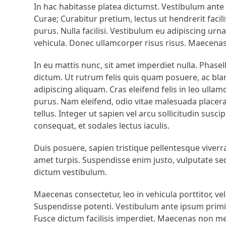
In hac habitasse platea dictumst. Vestibulum ante i
Curae; Curabitur pretium, lectus ut hendrerit facil
purus. Nulla facilisi. Vestibulum eu adipiscing urn
vehicula. Donec ullamcorper risus risus. Maecenas
In eu mattis nunc, sit amet imperdiet nulla. Phasell
dictum. Ut rutrum felis quis quam posuere, ac blan
adipiscing aliquam. Cras eleifend felis in leo ull
purus. Nam eleifend, odio vitae malesuada placer
tellus. Integer ut sapien vel arcu sollicitudin susc
consequat, et sodales lectus iaculis.
Duis posuere, sapien tristique pellentesque viver
amet turpis. Suspendisse enim justo, vulputate sed l
dictum vestibulum.
Maecenas consectetur, leo in vehicula porttitor, vel
Suspendisse potenti. Vestibulum ante ipsum primis 
Fusce dictum facilisis imperdiet. Maecenas non metu