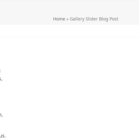
Home
»
Gallery Slider Blog Post
d
s,
m,
us.